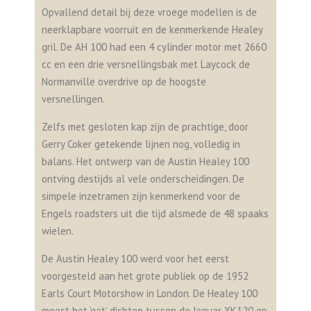
Opvallend detail bij deze vroege modellen is de
neerklapbare voorruit en de kenmerkende Healey
gril. De AH 100 had een 4 cylinder motor met 2660
cc en een drie versnellingsbak met Laycock de
Normanville overdrive op de hoogste
versnellingen.
Zelfs met gesloten kap zijn de prachtige, door
Gerry Coker getekende lijnen nog, volledig in
balans. Het ontwerp van de Austin Healey 100
ontving destijds al vele onderscheidingen. De
simpele inzetramen zijn kenmerkend voor de
Engels roadsters uit die tijd alsmede de 48 spaaks
wielen.
De Austin Healey 100 werd voor het eerst
voorgesteld aan het grote publiek op de 1952
Earls Court Motorshow in London. De Healey 100
moest het ‘gat’ dichten tussen de Jaguar XK120 en