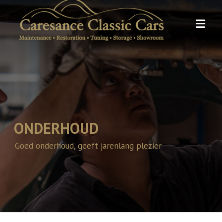
Skip
to
content
ONDERHOUD
Goed onderhoud, geeft jarenlang plezier